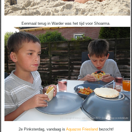
Eenmaal terug in Warder was het tijd voor Shoarma.
2e Pinksterdag, vandaag is
Aquazoo Friesland
bezocht!