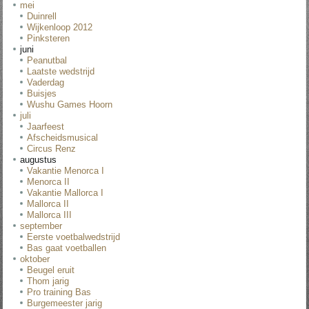
mei
Duinrell
Wijkenloop 2012
Pinksteren
juni
Peanutbal
Laatste wedstrijd
Vaderdag
Buisjes
Wushu Games Hoorn
juli
Jaarfeest
Afscheidsmusical
Circus Renz
augustus
Vakantie Menorca I
Menorca II
Vakantie Mallorca I
Mallorca II
Mallorca III
september
Eerste voetbalwedstrijd
Bas gaat voetballen
oktober
Beugel eruit
Thom jarig
Pro training Bas
Burgemeester jarig