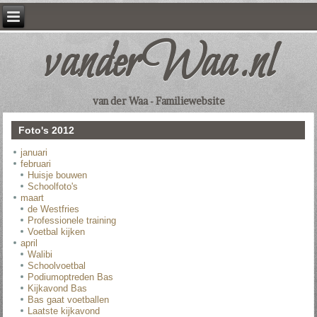
vanderWaa.nl
van der Waa - Familiewebsite
Foto's 2012
januari
februari
Huisje bouwen
Schoolfoto's
maart
de Westfries
Professionele training
Voetbal kijken
april
Walibi
Schoolvoetbal
Podiumoptreden Bas
Kijkavond Bas
Bas gaat voetballen
Laatste kijkavond