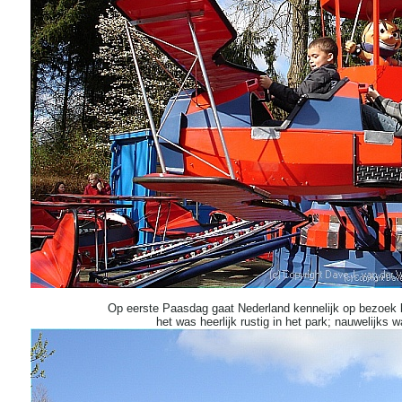
Op eerste Paasdag gaat Nederland kennelijk op bezoek b
het was heerlijk rustig in het park; nauwelijks w