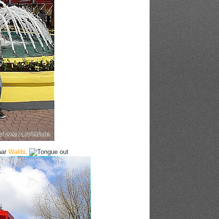
aar
Walibi
.