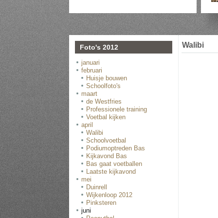
Walibi
Foto's 2012
januari
februari
Huisje bouwen
Schoolfoto's
maart
de Westfries
Professionele training
Voetbal kijken
april
Walibi
Schoolvoetbal
Podiumoptreden Bas
Kijkavond Bas
Bas gaat voetballen
Laatste kijkavond
mei
Duinrell
Wijkenloop 2012
Pinksteren
juni