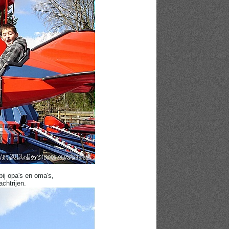
ij opa's en oma's,
achtrijen.