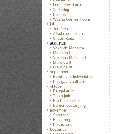
Peanutbal
Laatste wedstrijd
Vaderdag
Buisjes
Wushu Games Hoorn
juli
Jaarfeest
Afscheidsmusical
Circus Renz
augustus
Vakantie Menorca I
Menorca II
Vakantie Mallorca I
Mallorca II
Mallorca III
september
Eerste voetbalwedstrijd
Bas gaat voetballen
oktober
Beugel eruit
Thom jarig
Pro training Bas
Burgemeester jarig
november
Sportpas
Bijna jarig
Bas is jarig
December