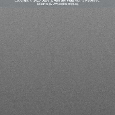
Copyright © 2026
Dave J. van der Waa
Rights Reserved.
Designed by
www.diablodesign.eu
.