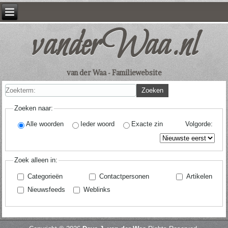
vanderWaa.nl
van der Waa - Familiewebsite
Zoekterm:
Zoeken
Zoeken naar:
Alle woorden
Ieder woord
Exacte zin
Volgorde:
Zoek alleen in:
Categorieën
Contactpersonen
Artikelen
Nieuwsfeeds
Weblinks