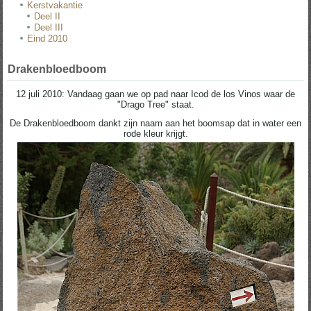
Kerstvakantie
Deel II
Deel III
Eind 2010
Drakenbloedboom
12 juli 2010: Vandaag gaan we op pad naar Icod de los Vinos waar de
"Drago Tree" staat.
De Drakenbloedboom dankt zijn naam aan het boomsap dat in water een
rode kleur krijgt.