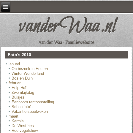
vanderWaa.nl
van der Waa - Familiewebsite
Foto's 2010
januari
Op bezoek in Houten
Winter Wonderland
Bos en Duin
februari
Help Haïti
Zwemkijkdag
Buisjes
Eenhoorn tentoonstelling
Schoolfoto's
Vakantie-speelweken
maart
Kermis
De Westfries
Roofvogelshow